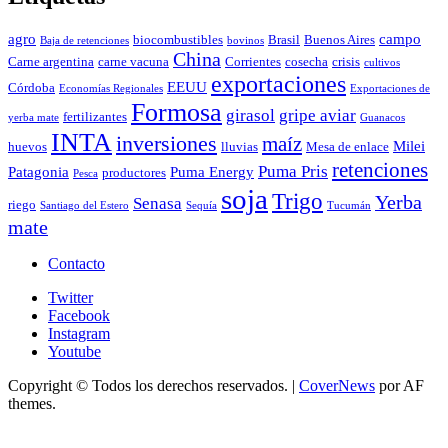
agro
campo
biocombustibles
Brasil
Buenos Aires
Baja de retenciones
bovinos
China
Carne argentina
carne vacuna
Corrientes
cosecha
crisis
cultivos
exportaciones
EEUU
Córdoba
Economías Regionales
Exportaciones de
Formosa
girasol
gripe aviar
fertilizantes
yerba mate
Guanacos
INTA
inversiones
maíz
Milei
huevos
lluvias
Mesa de enlace
retenciones
Puma Pris
Patagonia
Puma Energy
productores
Pesca
soja
Trigo
Yerba
Senasa
riego
Santiago del Estero
Sequía
Tucumán
mate
Contacto
Twitter
Facebook
Instagram
Youtube
Copyright © Todos los derechos reservados.
|
CoverNews
por AF
themes.