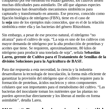
compuesto por ese elemento en estado gaseoso, los cultivos tienen
muchas dificultades para asimilarlo. De allí que algunas especies
leguminosas han desarrollado mecanismos simbióticos para
capturarlo y transformarlo en amonio. Ese proceso, conocido como
fijación biológica de nitrógeno (FBN), tiene en el caso de
la
soja
uno de los ejemplos más conocidos, que es el de la relación
simbiótica entre ella y las bacterias del género Rhizobium.
Sin embargo, a pesar de ese proceso natural, el nitrógeno “no
alcanza” para el cultivo de soja. “La soja es uno de los cultivos con
mayor demanda de nitrógeno por la alta producción de proteínas y
aceites que tiene. Se requieren, aproximadamente, 80 kilos de
nitrógeno para producir una tonelada de soja”, señala
Sebastián
Lareu, gerente de Cultivo para el Tratamiento de Semillas de la
división Soluciones para la Agricultura de BASF.
Para dar respuesta a esta necesidad, la ciencia y la industria
desarrollaron la tecnología de inoculación, la forma más eficiente de
garantizar la provisión del nitrógeno que el cultivo requiere para la
formación de proteínas, ácidos nucleicos y otros componentes
celulares que son importantes para el metabolismo del cultivo. “Las
bacterias del inoculante toman los nutrientes que las plantas no
pueden aprovechar directamente y los liberan al medio en forma
asimilable”, detalla Lareu.