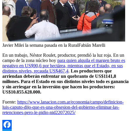
Javier Milei la semana pasada en la RuralFabián Marelli
En un trabajo, Néstor Roulet, productor, prendió la luz roja. En un
campo de la zona núcleo hoy
para quien alquila el margen bruto es
negativo en US$90,6 por hectárea, mientras que el Estado, en sus
distintos niveles, recauda US$467,4
.
Los productores que
arriendan deberán enfrentar un quebranto de US$1141,8
millones. Para el Estado en sus distintos niveles todo es ganancia
y sin arriesgar en la inversión que hacen los productores:
US$10.855.628.000.
Fuente:
https://www.lanacion.com.ar/economia/campo/definicion-
luis-caputo-dijo-que-es-una-obsesion-del-gobierno-eliminar-las-
retenciones-pero-le-pidio-nid22072025/