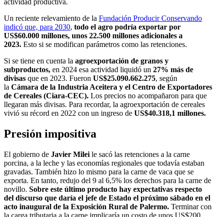
actividad productiva.
Un reciente relevamiento de la
Fundación Producir Conservando
indicó que, para 2030
,
todo el agro podría exportar por
US$60.000 millones, unos 22.500 millones adicionales a
2023.
Esto si se modifican parámetros como las retenciones.
Si se tiene en cuenta la
agroexportación de granos y
subproductos,
en 2024 esa actividad liquidó un
27% más de
divisas
que en 2023. Fueron
US$25.090.662.275
, según
la
Cámara de la Industria Aceitera y el Centro de Exportadores
de Cereales (Ciara-CEC).
Los precios no acompañaron para que
llegaran más divisas. Para recordar, la agroexportación de cereales
vivió su récord en 2022 con un ingreso de
US$40.318,1 millones.
Presión impositiva
El gobierno de
Javier Milei
le sacó las retenciones a la carne
porcina, a la leche y las economías regionales que todavía estaban
gravadas. También hizo lo mismo para la carne de vaca que se
exporta. En tanto, redujo del 9 al 6,5% los derechos para la carne de
novillo.
Sobre este último producto hay expectativas respecto
del discurso que daría el jefe de Estado el próximo sábado en el
acto inaugural de la Exposición Rural de Palermo.
Terminar con
la carga tributaria a la carne implicaría un costo de unos US$200