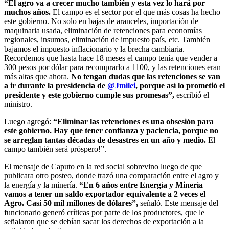
“El agro va a crecer mucho también y esta vez lo hará por
muchos años.
El campo es el sector por el que más cosas ha hecho
este gobierno. No solo en bajas de aranceles, importación de
maquinaria usada, eliminación de retenciones para economías
regionales, insumos, eliminación de impuesto país, etc. También
bajamos el impuesto inflacionario y la brecha cambiaria.
Recordemos que hasta hace 18 meses el campo tenía que vender a
300 pesos por dólar para recomprarlo a 1100, y las retenciones eran
más altas que ahora.
No tengan dudas que las retenciones se van
a ir durante la presidencia de
@Jmilei
, porque así lo prometió el
presidente y este gobierno cumple sus promesas”,
escribió el
ministro.
Luego agregó:
“Eliminar las retenciones es una obsesión para
este gobierno. Hay que tener confianza y paciencia, porque no
se arreglan tantas décadas de desastres en un año y medio.
El
campo también será próspero!”.
El mensaje de Caputo en la red social sobrevino luego de que
publicara otro posteo, donde trazó una comparación entre el agro y
la energía y la minería.
“En 6 años entre Energía y Minería
vamos a tener un saldo exportador equivalente a 2 veces el
Agro. Casi 50 mil millones de dólares”,
señaló. Este mensaje del
funcionario generó críticas por parte de los productores, que le
señalaron que se debían sacar los derechos de exportación a la