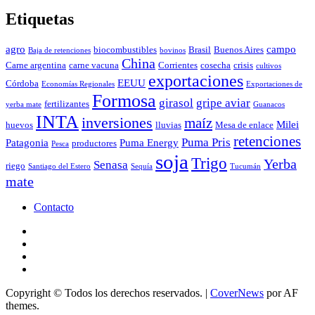
Etiquetas
agro
campo
biocombustibles
Brasil
Buenos Aires
Baja de retenciones
bovinos
China
Carne argentina
carne vacuna
Corrientes
cosecha
crisis
cultivos
exportaciones
EEUU
Córdoba
Economías Regionales
Exportaciones de
Formosa
girasol
gripe aviar
fertilizantes
yerba mate
Guanacos
INTA
inversiones
maíz
Milei
huevos
lluvias
Mesa de enlace
retenciones
Puma Pris
Patagonia
Puma Energy
productores
Pesca
soja
Trigo
Yerba
Senasa
riego
Santiago del Estero
Sequía
Tucumán
mate
Contacto
Twitter
Facebook
Instagram
Youtube
Copyright © Todos los derechos reservados.
|
CoverNews
por AF
themes.