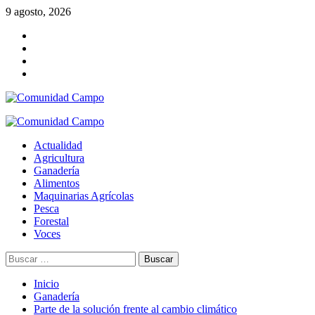
Saltar
9 agosto, 2026
al
Twitter
contenido
Facebook
Instagram
Youtube
Menú
primario
Actualidad
Agricultura
Ganadería
Alimentos
Maquinarias Agrícolas
Pesca
Forestal
Voces
Buscar:
Inicio
Ganadería
Parte de la solución frente al cambio climático