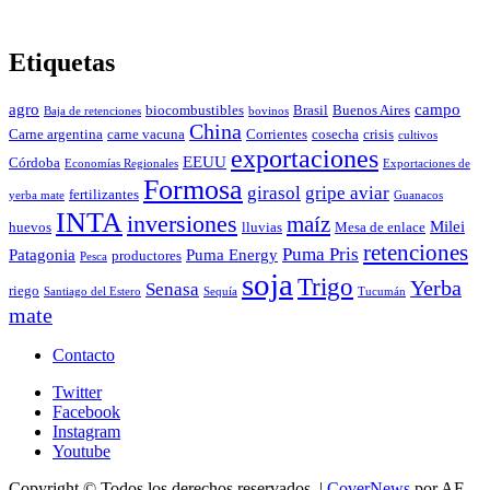
Etiquetas
agro
campo
biocombustibles
Brasil
Buenos Aires
Baja de retenciones
bovinos
China
Carne argentina
carne vacuna
Corrientes
cosecha
crisis
cultivos
exportaciones
EEUU
Córdoba
Economías Regionales
Exportaciones de
Formosa
girasol
gripe aviar
fertilizantes
yerba mate
Guanacos
INTA
inversiones
maíz
Milei
huevos
lluvias
Mesa de enlace
retenciones
Puma Pris
Patagonia
Puma Energy
productores
Pesca
soja
Trigo
Yerba
Senasa
riego
Santiago del Estero
Sequía
Tucumán
mate
Contacto
Twitter
Facebook
Instagram
Youtube
Copyright © Todos los derechos reservados.
|
CoverNews
por AF