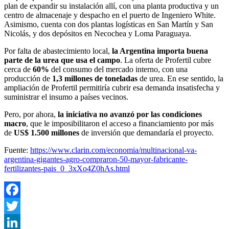
plan de expandir su instalación allí, con una planta productiva y un
centro de almacenaje y despacho en el puerto de Ingeniero White.
Asimismo, cuenta con dos plantas logísticas en San Martín y San
Nicolás, y dos depósitos en Necochea y Loma Paraguaya.
Por falta de abastecimiento local,
la Argentina importa buena
parte de la urea que usa el campo
. La oferta de Profertil cubre
cerca de
60%
del consumo del mercado interno, con una
producción de
1,3 millones de toneladas
de urea. En ese sentido, la
ampliación de Profertil permitiría cubrir esa demanda insatisfecha y
suministrar el insumo a países vecinos.
Pero, por ahora,
la iniciativa no avanzó por las condiciones
macro
, que le imposibilitaron el acceso a financiamiento por más
de
US$ 1.500 millones
de inversión que demandaría el proyecto.
Fuente:
https://www.clarin.com/economia/multinacional-va-
argentina-gigantes-agro-compraron-50-mayor-fabricante-
fertilizantes-pais_0_3xXo4Z0hAs.html
Facebook
Twitter