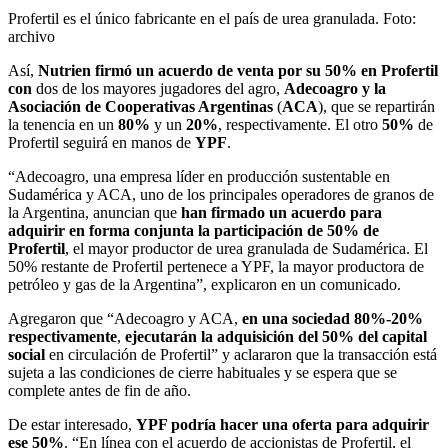
Profertil es el único fabricante en el país de urea granulada. Foto:
archivo
Así,
Nutrien firmó un acuerdo de venta por su 50% en Profertil
con
dos de los mayores jugadores del agro,
Adecoagro y la
Asociación de Cooperativas Argentinas
(
ACA
), que se repartirán
la tenencia en un
80%
y un
20%
, respectivamente. El otro
50%
de
Profertil seguirá en manos de
YPF
.
“Adecoagro, una empresa líder en producción sustentable en
Sudamérica y ACA, uno de los principales operadores de granos de
la Argentina, anuncian que
han firmado un acuerdo para
adquirir en forma conjunta la participación de 50%
de
Profertil
, el mayor productor de urea granulada de Sudamérica. El
50% restante de Profertil pertenece a YPF, la mayor productora de
petróleo y gas de la Argentina”, explicaron en un comunicado.
Agregaron que “Adecoagro y ACA,
en una sociedad 80%-20%
respectivamente
,
ejecutarán la adquisición del 50% del capital
social
en circulación de Profertil” y aclararon que la transacción está
sujeta a las condiciones de cierre habituales y se espera que se
complete antes de fin de año.
De estar interesado,
YPF podría hacer una oferta para adquirir
ese 50%
. “En línea con el acuerdo de accionistas de Profertil, el