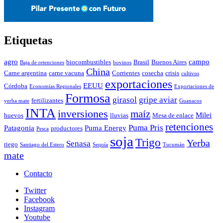
Etiquetas
agro
campo
biocombustibles
Brasil
Buenos Aires
Baja de retenciones
bovinos
China
Carne argentina
carne vacuna
Corrientes
cosecha
crisis
cultivos
exportaciones
EEUU
Córdoba
Economías Regionales
Exportaciones de
Formosa
girasol
gripe aviar
fertilizantes
yerba mate
Guanacos
INTA
inversiones
maíz
Milei
huevos
lluvias
Mesa de enlace
retenciones
Puma Pris
Patagonia
Puma Energy
productores
Pesca
soja
Trigo
Yerba
Senasa
riego
Santiago del Estero
Sequía
Tucumán
mate
Contacto
Twitter
Facebook
Instagram
Youtube