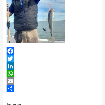
Facebook
Twitter
LinkedIn
WhatsApp
Email
Compartir
Anterior: